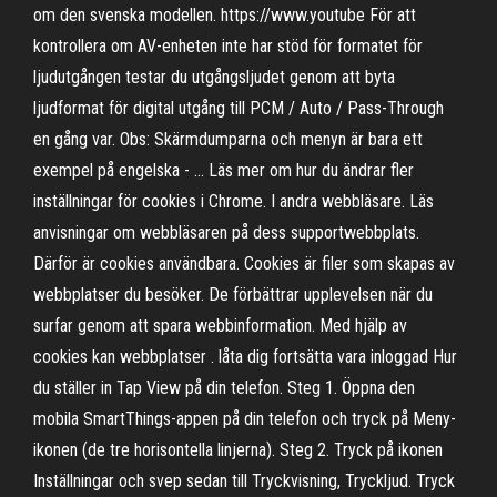
om den svenska modellen. https://www.youtube För att
kontrollera om AV-enheten inte har stöd för formatet för
ljudutgången testar du utgångsljudet genom att byta
ljudformat för digital utgång till PCM / Auto / Pass-Through
en gång var. Obs: Skärmdumparna och menyn är bara ett
exempel på engelska - … Läs mer om hur du ändrar fler
inställningar för cookies i Chrome. I andra webbläsare. Läs
anvisningar om webbläsaren på dess supportwebbplats.
Därför är cookies användbara. Cookies är filer som skapas av
webbplatser du besöker. De förbättrar upplevelsen när du
surfar genom att spara webbinformation. Med hjälp av
cookies kan webbplatser . låta dig fortsätta vara inloggad Hur
du ställer in Tap View på din telefon. Steg 1. Öppna den
mobila SmartThings-appen på din telefon och tryck på Meny-
ikonen (de tre horisontella linjerna). Steg 2. Tryck på ikonen
Inställningar och svep sedan till Tryckvisning, Tryckljud. Tryck