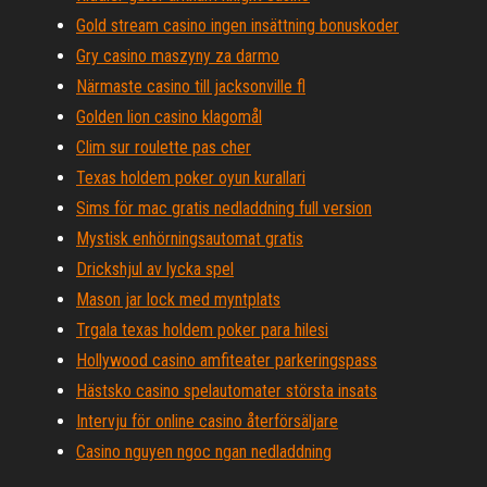
Gold stream casino ingen insättning bonuskoder
Gry casino maszyny za darmo
Närmaste casino till jacksonville fl
Golden lion casino klagomål
Clim sur roulette pas cher
Texas holdem poker oyun kurallari
Sims för mac gratis nedladdning full version
Mystisk enhörningsautomat gratis
Drickshjul av lycka spel
Mason jar lock med myntplats
Trgala texas holdem poker para hilesi
Hollywood casino amfiteater parkeringspass
Hästsko casino spelautomater största insats
Intervju för online casino återförsäljare
Casino nguyen ngoc ngan nedladdning