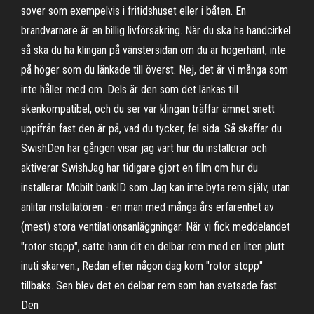
sover som exempelvis i fritidshuset eller i båten. En
brandvarnare är en billig livförsäkring. När du ska ha handcirkel
så ska du ha klingan på vänstersidan om du är högerhänt, inte
på höger som du länkade till överst. Nej, det är vi många som
inte håller med om. Dels är den som det länkas till
skenkompatibel, och du ser var klingan träffar ämnet snett
uppifrån fast den är på, vad du tycker, fel sida. Så skaffar du
SwishDen här gången visar jag vart hur du installerar och
aktiverar SwishJag har tidigare gjort en film om hur du
installerar Mobilt bankID som Jag kan inte byta rem själv, utan
anlitar installatören - en man med många års erfarenhet av
(mest) stora ventilationsanläggningar. När vi fick meddelandet
"rotor stopp", satte hann dit en delbar rem med en liten plutt
inuti skarven., Redan efter någon dag kom "rotor stopp"
tillbaks. Sen blev det en delbar rem som han svetsade fast.
Den