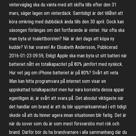
vinterväglag ska du vänta med att skifta tills efter den 31
mars, säger lagen om vinterdäck. Samtidigt är det tillåtet att
köra omkring med dubbdäck ända tills den 30 april. Dock kan
säsongen förlängas om det fortfarande är vinter. Hur ofta ska
man byta ut toalettborsten? När är det dags att köpa ny
kudde? Vi har svaren! Av Elisabeth Andersson, Publicerad
2016-01-23 09:59, Enligt Apple ska man byta ut sitt batteri när
batteriet nått en totalkapacitet på 80% jämfört med nyskick.
Hur vet jag om iPhone batteriet är på 80%? Svårt att veta.
Man kan hitta programvara på internet som visar en
uppskattad totalkapacitet men hur nära korrekta dessa appar
egentligen är, är svårt att svara på. Det absolut viktigaste när
det handlar om brand är att du blir uppmärksammad i ett tidigt
skede så att du hinner agera innan situationen blir farlig. Det är
när du sover som du är som mest försvarslös mot rök och
brand. Därför bör du ha brandvarnare i alla sammanhang där du