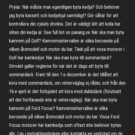
Prylar: När måste man egentligen byta kedja? Och behöver
jag byta kassett och kedjehjul samtidigt? Gör såhär för att
kontrollera din cykels drivlina. Det är väldigt lätt att kolla hur
sliten din kedja är. See full list on panang.se När ska man byta
kamrem på Golf? Kamremsintervallen är olika beroende på
vilken årsmodell och motor du har. Tänk på att vissa motorer i
Golf har kamkedjor När ska man byta till sommardäck?
Omvänt gäller reglerna för när det är dags att byta till
sommardäck. Fram till den 1:e december är det tillåtet att
köra med sommardäck, om vinterväglag ej råder, och från den
16:e april är det förbjudet att köra med dubbdäck (förutsatt
att det fortfarande inte är vinterväglag). När ska man byta
kamrem på Ford Focus? Kamremsintervallen är olika
beroende på vilken årsmodell och motor du har. Vissa Ford
Focus motorer har kamkedja som oftast inte behöver bytas
alls. Läs i instruktionsboken eller kontakta en verkstad om du