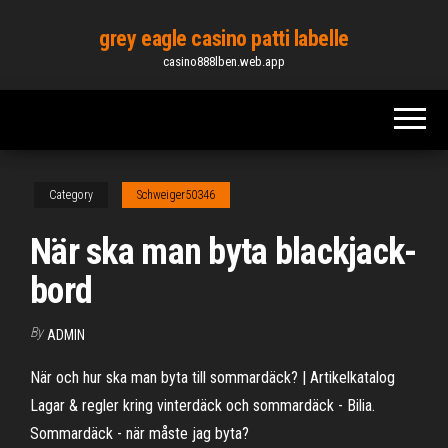
Skip
grey eagle casino patti labelle
to
casino888lben.web.app
the
content
Category
Schweiger50346
När ska man byta blackjack-
bord
By
ADMIN
När och hur ska man byta till sommardäck? | Artikelkatalog
Lagar & regler kring vinterdäck och sommardäck - Bilia.
Sommardäck - när måste jag byta?