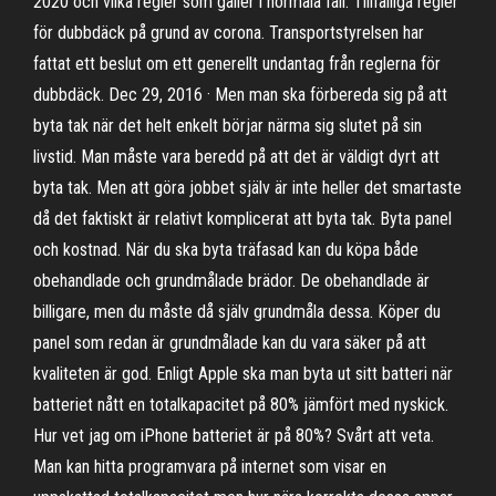
2020 och vilka regler som gäller i normala fall. Tillfälliga regler
för dubbdäck på grund av corona. Transportstyrelsen har
fattat ett beslut om ett generellt undantag från reglerna för
dubbdäck. Dec 29, 2016 · Men man ska förbereda sig på att
byta tak när det helt enkelt börjar närma sig slutet på sin
livstid. Man måste vara beredd på att det är väldigt dyrt att
byta tak. Men att göra jobbet själv är inte heller det smartaste
då det faktiskt är relativt komplicerat att byta tak. Byta panel
och kostnad. När du ska byta träfasad kan du köpa både
obehandlade och grundmålade brädor. De obehandlade är
billigare, men du måste då själv grundmåla dessa. Köper du
panel som redan är grundmålade kan du vara säker på att
kvaliteten är god. Enligt Apple ska man byta ut sitt batteri när
batteriet nått en totalkapacitet på 80% jämfört med nyskick.
Hur vet jag om iPhone batteriet är på 80%? Svårt att veta.
Man kan hitta programvara på internet som visar en