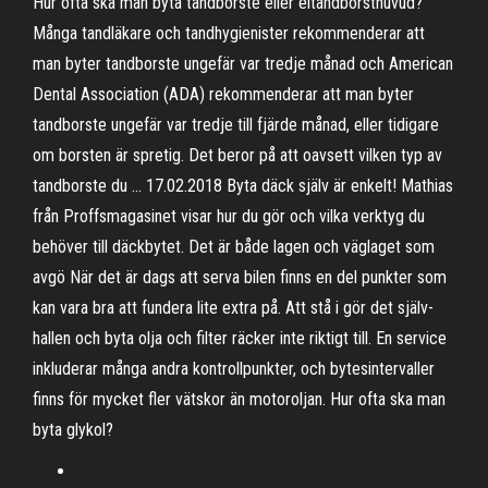
Hur ofta ska man byta tandborste eller eltandborsthuvud?
Många tandläkare och tandhygienister rekommenderar att
man byter tandborste ungefär var tredje månad och American
Dental Association (ADA) rekommenderar att man byter
tandborste ungefär var tredje till fjärde månad, eller tidigare
om borsten är spretig. Det beror på att oavsett vilken typ av
tandborste du … 17.02.2018 Byta däck själv är enkelt! Mathias
från Proffsmagasinet visar hur du gör och vilka verktyg du
behöver till däckbytet. Det är både lagen och väglaget som
avgö När det är dags att serva bilen finns en del punkter som
kan vara bra att fundera lite extra på. Att stå i gör det själv-
hallen och byta olja och filter räcker inte riktigt till. En service
inkluderar många andra kontrollpunkter, och bytesintervaller
finns för mycket fler vätskor än motoroljan. Hur ofta ska man
byta glykol?